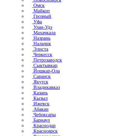
Омск
Майкоп
Грозный
Уфа
Улан-Удэ
Махачкала
Назрань
Нальчик
Элиста
Черкесск
Петрозаводск
Сыктывкар
Йошкар-Ола
Саранск
Якутск
Владикавказ
Казань
Кызыл
Ижевск
Абакан
Чебоксары
Барнаул
Краснодар
Красноярск