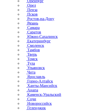
Оренбург
Орел
Пенза
Псков
Ростов-на-Дону
Рязань
Самара
Саратов
Южно-Сахалинск
Екатеринбург
Смоленск
Тамбов
Тверь
Томск
Тула
Ульяновск
Чита
Ярославль
Горно-Алтайск
Ханты-Мансийск
Анапа
Каменск-Уральский
Сочи
Новороссийск
Геленджик