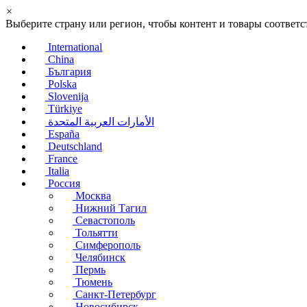
×
Выберите страну или регион, чтобы контент и товары соотве
International
China
България
Polska
Slovenija
Türkiye
الأمارات العربية المتحدة
España
Deutschland
France
Italia
Россия
Москва
Нижний Тагил
Севастополь
Тольятти
Симферополь
Челябинск
Пермь
Тюмень
Санкт-Петербург
Новосибирск