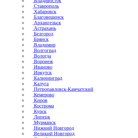
Владивосток
Ставрополь
Хабаровск
Благовещенск
Архангельск
Астрахань
Белгород
Брянск
Владимир
Волгоград
Вологда
Воронеж
Иваново
Иркутск
Калининград
Калуга
Петропавловск-Камчатский
Кемерово
Киров
Кострома
Курск
Липецк
Мурманск
Нижний Новгород
Великий Новгород