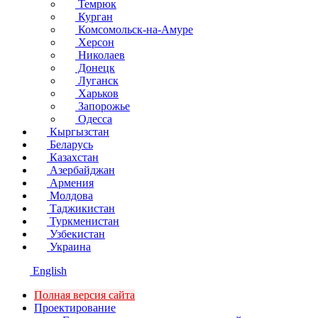
Темрюк
Курган
Комсомольск-на-Амуре
Херсон
Николаев
Донецк
Луганск
Харьков
Запорожье
Одесса
Кыргызстан
Беларусь
Казахстан
Азербайджан
Армения
Молдова
Таджикистан
Туркменистан
Узбекистан
Украина
English
Полная версия сайта
Проектирование