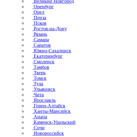
Великий Новгород
Оренбург
Орел
Пенза
Псков
Ростов-на-Дону
Рязань
Самара
Саратов
Южно-Сахалинск
Екатеринбург
Смоленск
Тамбов
Тверь
Томск
Тула
Ульяновск
Чита
Ярославль
Горно-Алтайск
Ханты-Мансийск
Анапа
Каменск-Уральский
Сочи
Новороссийск