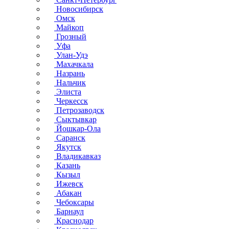
Новосибирск
Омск
Майкоп
Грозный
Уфа
Улан-Удэ
Махачкала
Назрань
Нальчик
Элиста
Черкесск
Петрозаводск
Сыктывкар
Йошкар-Ола
Саранск
Якутск
Владикавказ
Казань
Кызыл
Ижевск
Абакан
Чебоксары
Барнаул
Краснодар