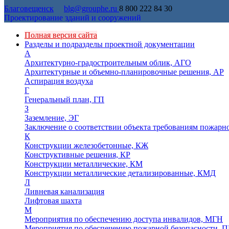
Благовещенск
blg@grouphe.ru
8 800 222 84 30
Проектирование зданий и сооружений
Полная версия сайта
Разделы и подразделы проектной документации
А
Архитектурно-градостроительным облик, АГО
Архитектурные и объемно-планировочные решения, АР
Аспирация воздуха
Г
Генеральный план, ГП
З
Заземление, ЭГ
Заключение о соответствии объекта требованиям пожарн
К
Конструкции железобетонные, КЖ
Конструктивные решения, КР
Конструкции металлические, КМ
Конструкции металлические детализированные, КМД
Л
Ливневая канализация
Лифтовая шахта
М
Мероприятия по обеспечению доступа инвалидов, МГН
Мероприятия по обеспечению пожарной безопасности, П