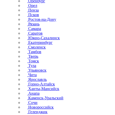
Оренбург
Орел
Пенза
Псков
Ростов-на-Дону
Рязань
Самара
Саратов
Южно-Сахалинск
Екатеринбург
Смоленск
Тамбов
Тверь
Томск
Тула
Ульяновск
Чита
Ярославль
Горно-Алтайск
Ханты-Мансийск
Анапа
Каменск-Уральский
Сочи
Новороссийск
Геленджик