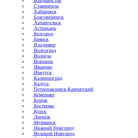
Владивосток
Ставрополь
Хабаровск
Благовещенск
Архангельск
Астрахань
Белгород
Брянск
Владимир
Волгоград
Вологда
Воронеж
Иваново
Иркутск
Калининград
Калуга
Петропавловск-Камчатский
Кемерово
Киров
Кострома
Курск
Липецк
Мурманск
Нижний Новгород
Великий Новгород