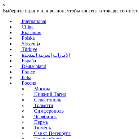
×
Выберите страну или регион, чтобы контент и товары соотве
International
China
България
Polska
Slovenija
Türkiye
الأمارات العربية المتحدة
España
Deutschland
France
Italia
Россия
Москва
Нижний Тагил
Севастополь
Тольятти
Симферополь
Челябинск
Пермь
Тюмень
Санкт-Петербург
Новосибирск