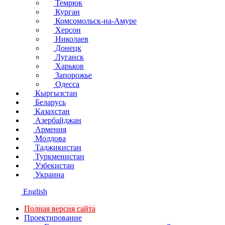
Темрюк
Курган
Комсомольск-на-Амуре
Херсон
Николаев
Донецк
Луганск
Харьков
Запорожье
Одесса
Кыргызстан
Беларусь
Казахстан
Азербайджан
Армения
Молдова
Таджикистан
Туркменистан
Узбекистан
Украина
English
Полная версия сайта
Проектирование