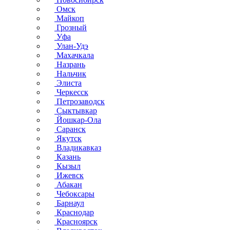
Омск
Майкоп
Грозный
Уфа
Улан-Удэ
Махачкала
Назрань
Нальчик
Элиста
Черкесск
Петрозаводск
Сыктывкар
Йошкар-Ола
Саранск
Якутск
Владикавказ
Казань
Кызыл
Ижевск
Абакан
Чебоксары
Барнаул
Краснодар
Красноярск