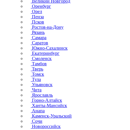
Великий Новгород
Оренбург
Орел
Пенза
Псков
Ростов-на-Дону
Рязань
Самара
Саратов
Южно-Сахалинск
Екатеринбург
Смоленск
Тамбов
Тверь
Томск
Тула
Ульяновск
Чита
Ярославль
Горно-Алтайск
Ханты-Мансийск
Анапа
Каменск-Уральский
Сочи
Новороссийск