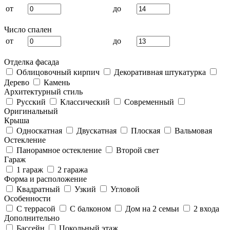
от
до
Число спален
от
до
Отделка фасада
Облицовочный кирпич
Декоративная штукатурка
Дерево
Камень
Архитектурный стиль
Русский
Классический
Современный
Оригинальный
Крыша
Односкатная
Двускатная
Плоская
Вальмовая
Остекление
Панорамное остекление
Второй свет
Гараж
1 гараж
2 гаража
Форма и расположение
Квадратный
Узкий
Угловой
Особенности
С террасой
С балконом
Дом на 2 семьи
2 входа
Дополнительно
Бассейн
Цокольный этаж