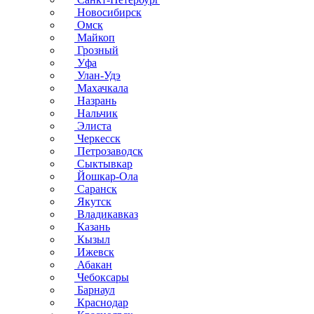
Новосибирск
Омск
Майкоп
Грозный
Уфа
Улан-Удэ
Махачкала
Назрань
Нальчик
Элиста
Черкесск
Петрозаводск
Сыктывкар
Йошкар-Ола
Саранск
Якутск
Владикавказ
Казань
Кызыл
Ижевск
Абакан
Чебоксары
Барнаул
Краснодар