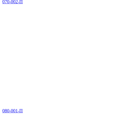
070-002-П
080-001-П