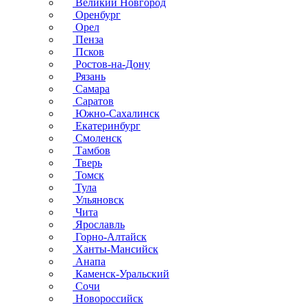
Великий Новгород
Оренбург
Орел
Пенза
Псков
Ростов-на-Дону
Рязань
Самара
Саратов
Южно-Сахалинск
Екатеринбург
Смоленск
Тамбов
Тверь
Томск
Тула
Ульяновск
Чита
Ярославль
Горно-Алтайск
Ханты-Мансийск
Анапа
Каменск-Уральский
Сочи
Новороссийск