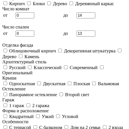
Кирпич
Блоки
Дерево
Деревянный каркас
Число комнат
от
до
Число спален
от
до
Отделка фасада
Облицовочный кирпич
Декоративная штукатурка
Дерево
Камень
Архитектурный стиль
Русский
Классический
Современный
Оригинальный
Крыша
Односкатная
Двускатная
Плоская
Вальмовая
Остекление
Панорамное остекление
Второй свет
Гараж
1 гараж
2 гаража
Форма и расположение
Квадратный
Узкий
Угловой
Особенности
С террасой
С балконом
Дом на 2 семьи
2 входа