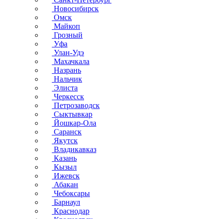
Новосибирск
Омск
Майкоп
Грозный
Уфа
Улан-Удэ
Махачкала
Назрань
Нальчик
Элиста
Черкесск
Петрозаводск
Сыктывкар
Йошкар-Ола
Саранск
Якутск
Владикавказ
Казань
Кызыл
Ижевск
Абакан
Чебоксары
Барнаул
Краснодар