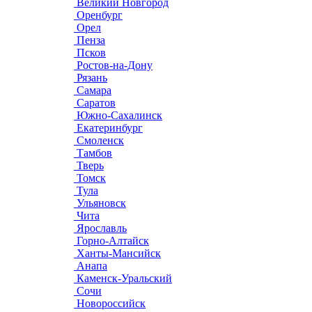
Великий Новгород
Оренбург
Орел
Пенза
Псков
Ростов-на-Дону
Рязань
Самара
Саратов
Южно-Сахалинск
Екатеринбург
Смоленск
Тамбов
Тверь
Томск
Тула
Ульяновск
Чита
Ярославль
Горно-Алтайск
Ханты-Мансийск
Анапа
Каменск-Уральский
Сочи
Новороссийск