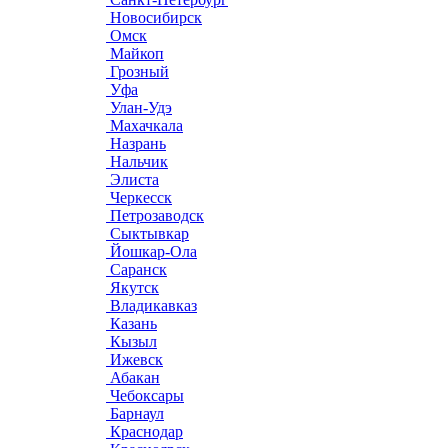
Новосибирск
Омск
Майкоп
Грозный
Уфа
Улан-Удэ
Махачкала
Назрань
Нальчик
Элиста
Черкесск
Петрозаводск
Сыктывкар
Йошкар-Ола
Саранск
Якутск
Владикавказ
Казань
Кызыл
Ижевск
Абакан
Чебоксары
Барнаул
Краснодар