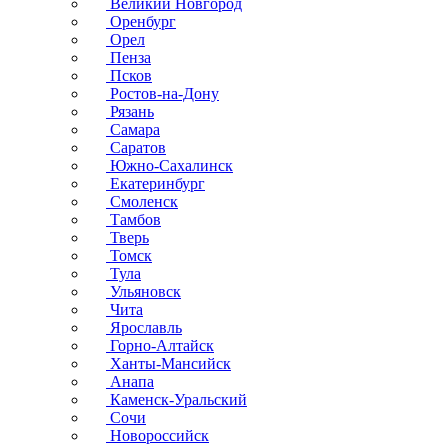
Великий Новгород
Оренбург
Орел
Пенза
Псков
Ростов-на-Дону
Рязань
Самара
Саратов
Южно-Сахалинск
Екатеринбург
Смоленск
Тамбов
Тверь
Томск
Тула
Ульяновск
Чита
Ярославль
Горно-Алтайск
Ханты-Мансийск
Анапа
Каменск-Уральский
Сочи
Новороссийск