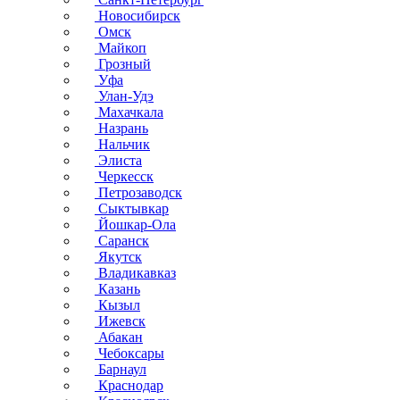
Новосибирск
Омск
Майкоп
Грозный
Уфа
Улан-Удэ
Махачкала
Назрань
Нальчик
Элиста
Черкесск
Петрозаводск
Сыктывкар
Йошкар-Ола
Саранск
Якутск
Владикавказ
Казань
Кызыл
Ижевск
Абакан
Чебоксары
Барнаул
Краснодар