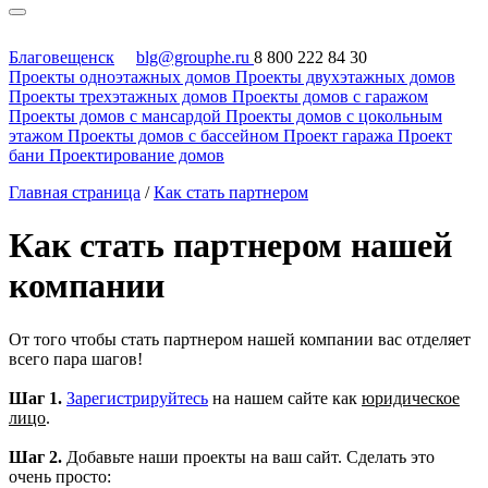
Благовещенск
blg@grouphe.ru
8 800 222 84 30
Проекты одноэтажных домов
Проекты двухэтажных домов
Проекты трехэтажных домов
Проекты домов с гаражом
Проекты домов с мансардой
Проекты домов с цокольным
этажом
Проекты домов с бассейном
Проект гаража
Проект
бани
Проектирование домов
Главная страница
/
Как стать партнером
Как стать партнером нашей
компании
От того чтобы стать партнером нашей компании вас отделяет
всего пара шагов!
Шаг 1.
Зарегистрируйтесь
на нашем сайте как
юридическое
лицо
.
Шаг 2.
Добавьте наши проекты на ваш сайт. Сделать это
очень просто: