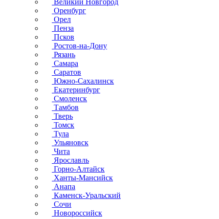
Великий Новгород
Оренбург
Орел
Пенза
Псков
Ростов-на-Дону
Рязань
Самара
Саратов
Южно-Сахалинск
Екатеринбург
Смоленск
Тамбов
Тверь
Томск
Тула
Ульяновск
Чита
Ярославль
Горно-Алтайск
Ханты-Мансийск
Анапа
Каменск-Уральский
Сочи
Новороссийск