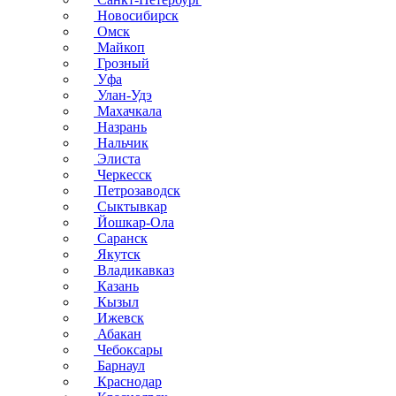
Новосибирск
Омск
Майкоп
Грозный
Уфа
Улан-Удэ
Махачкала
Назрань
Нальчик
Элиста
Черкесск
Петрозаводск
Сыктывкар
Йошкар-Ола
Саранск
Якутск
Владикавказ
Казань
Кызыл
Ижевск
Абакан
Чебоксары
Барнаул
Краснодар