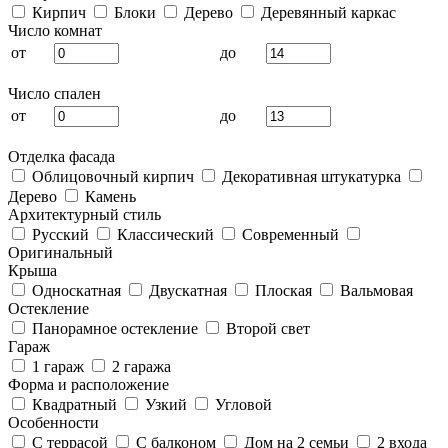
Кирпич
Блоки
Дерево
Деревянный каркас
Число комнат
от
до
Число спален
от
до
Отделка фасада
Облицовочный кирпич
Декоративная штукатурка
Дерево
Камень
Архитектурный стиль
Русский
Классический
Современный
Оригинальный
Крыша
Односкатная
Двускатная
Плоская
Вальмовая
Остекление
Панорамное остекление
Второй свет
Гараж
1 гараж
2 гаража
Форма и расположение
Квадратный
Узкий
Угловой
Особенности
С террасой
С балконом
Дом на 2 семьи
2 входа