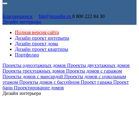
Благовещенск
blg@grouphe.ru
8 800 222 84 30
Дизайн интерьера
Полная версия сайта
Дизайн проект интерьера
Дизайн проект дома
Дизайн проект квартиры
Портфолио
Проекты одноэтажных домов
Проекты двухэтажных домов
Проекты трехэтажных домов
Проекты домов с гаражом
Проекты домов с мансардой
Проекты домов с цокольным
этажом
Проекты домов с бассейном
Проект гаража
Проект
бани
Проектирование домов
Дизайн интерьера