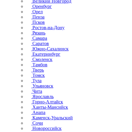
Великий Новгород
Оренбург
Орел
Пенза
Псков
Ростов-на-Дону
Рязань
Самара
Саратов
Южно-Сахалинск
Екатеринбург
Смоленск
Тамбов
Тверь
Томск
Тула
Ульяновск
Чита
Ярославль
Горно-Алтайск
Ханты-Мансийск
Анапа
Каменск-Уральский
Сочи
Новороссийск