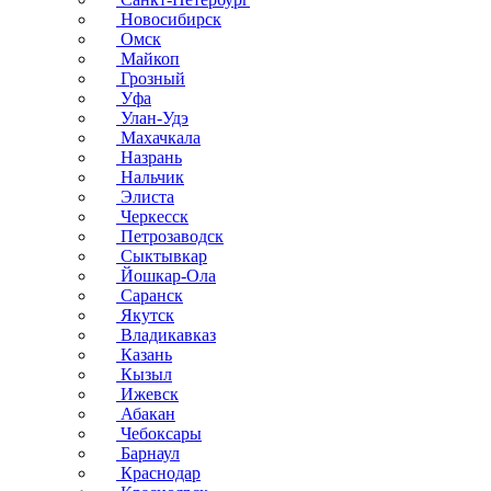
Новосибирск
Омск
Майкоп
Грозный
Уфа
Улан-Удэ
Махачкала
Назрань
Нальчик
Элиста
Черкесск
Петрозаводск
Сыктывкар
Йошкар-Ола
Саранск
Якутск
Владикавказ
Казань
Кызыл
Ижевск
Абакан
Чебоксары
Барнаул
Краснодар