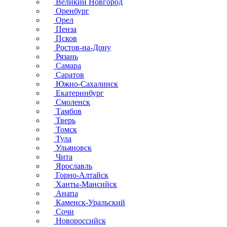
Великий Новгород
Оренбург
Орел
Пенза
Псков
Ростов-на-Дону
Рязань
Самара
Саратов
Южно-Сахалинск
Екатеринбург
Смоленск
Тамбов
Тверь
Томск
Тула
Ульяновск
Чита
Ярославль
Горно-Алтайск
Ханты-Мансийск
Анапа
Каменск-Уральский
Сочи
Новороссийск