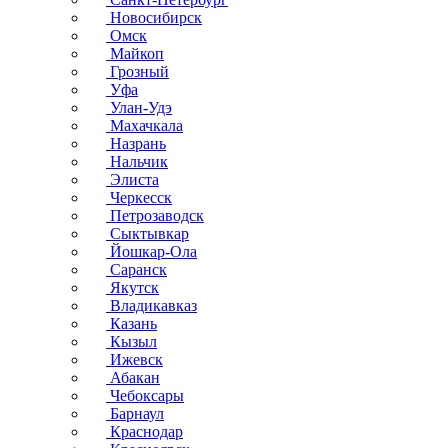
Новосибирск
Омск
Майкоп
Грозный
Уфа
Улан-Удэ
Махачкала
Назрань
Нальчик
Элиста
Черкесск
Петрозаводск
Сыктывкар
Йошкар-Ола
Саранск
Якутск
Владикавказ
Казань
Кызыл
Ижевск
Абакан
Чебоксары
Барнаул
Краснодар