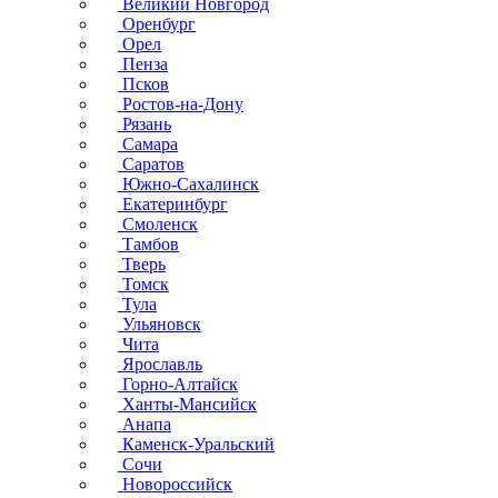
Великий Новгород
Оренбург
Орел
Пенза
Псков
Ростов-на-Дону
Рязань
Самара
Саратов
Южно-Сахалинск
Екатеринбург
Смоленск
Тамбов
Тверь
Томск
Тула
Ульяновск
Чита
Ярославль
Горно-Алтайск
Ханты-Мансийск
Анапа
Каменск-Уральский
Сочи
Новороссийск