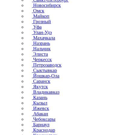
Новосибирск
Омск
Майкоп
Грозный
Уфа
Улан-Удэ
Махачкала
Назрань
Нальчик
Элиста
Черкесск
Петрозаводск
Сыктывкар
Йошкар-Ола
Саранск
Якутск
Владикавказ
Казань
Кызыл
Ижевск
Абакан
Чебоксары
Барнаул
Краснодар