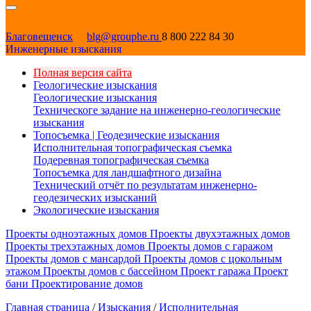
Благовещенск
blg@grouphe.ru
8 800 222 84 30
Инженерные изыскания
Полная версия сайта
Геологические изыскания
Геологические изыскания
Техническоге задание на инженерно-геологические
изыскания
Топосъемка | Геодезические изыскания
Исполнительная топографическая съемка
Подеревная топографическая съемка
Топосъемка для ландшафтного дизайна
Технический отчёт по результатам инженерно-
геодезических изысканий
Экологические изыскания
Проекты одноэтажных домов
Проекты двухэтажных домов
Проекты трехэтажных домов
Проекты домов с гаражом
Проекты домов с мансардой
Проекты домов с цокольным
этажом
Проекты домов с бассейном
Проект гаража
Проект
бани
Проектирование домов
Главная страница
/
Изыскания
/
Исполнительная