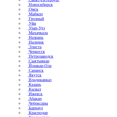
Новосибирск
Омск
Майкоп
Грозный
Уфа
Улан-Удэ
Махачкала
Назрань
Нальчик
Элиста
Черкесск
Петрозаводск
Сыктывкар
Йошкар-Ола
Саранск
Якутск
Владикавказ
Казань
Кызыл
Ижевск
Абакан
Чебоксары
Барнаул
Краснодар