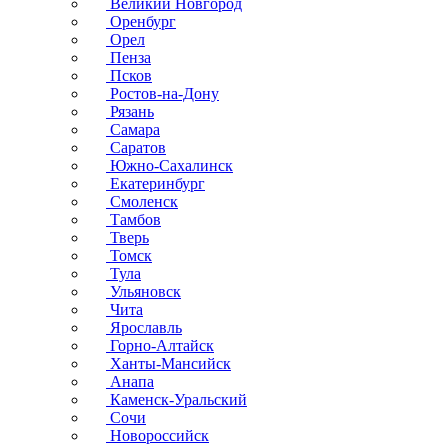
Великий Новгород
Оренбург
Орел
Пенза
Псков
Ростов-на-Дону
Рязань
Самара
Саратов
Южно-Сахалинск
Екатеринбург
Смоленск
Тамбов
Тверь
Томск
Тула
Ульяновск
Чита
Ярославль
Горно-Алтайск
Ханты-Мансийск
Анапа
Каменск-Уральский
Сочи
Новороссийск