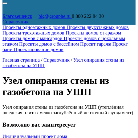
Благовещенск
blg@grouphe.ru
8 800 222 84 30
Справочник
Проекты одноэтажных домов
Проекты двухэтажных домов
Проекты трехэтажных домов
Проекты домов с гаражом
Проекты домов с мансардой
Проекты домов с цокольным
этажом
Проекты домов с бассейном
Проект гаража
Проект
бани
Проектирование домов
Главная страница
/
Справочник
/
Узел опирания стены из
газобетона на УШП
Узел опирания стены из
газобетона на УШП
Узел опирания стены из газобетона на УШП (утеплённая
шведская плита / мелко заглублённый ленточный фундамент).
Возможно вас заинтересует
Индивидуальный проект дома