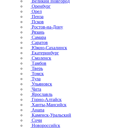
Великий Новгород
Оренбург
Орел
Пенза
Псков
Ростов-на-Дону
Рязань
Самара
Саратов
Южно-Сахалинск
Екатеринбург
Смоленск
Тамбов
Тверь
Томск
Тула
Ульяновск
Чита
Ярославль
Горно-Алтайск
Ханты-Мансийск
Анапа
Каменск-Уральский
Сочи
Новороссийск