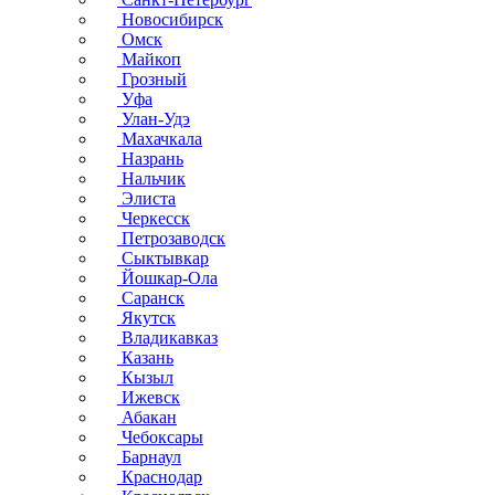
Новосибирск
Омск
Майкоп
Грозный
Уфа
Улан-Удэ
Махачкала
Назрань
Нальчик
Элиста
Черкесск
Петрозаводск
Сыктывкар
Йошкар-Ола
Саранск
Якутск
Владикавказ
Казань
Кызыл
Ижевск
Абакан
Чебоксары
Барнаул
Краснодар